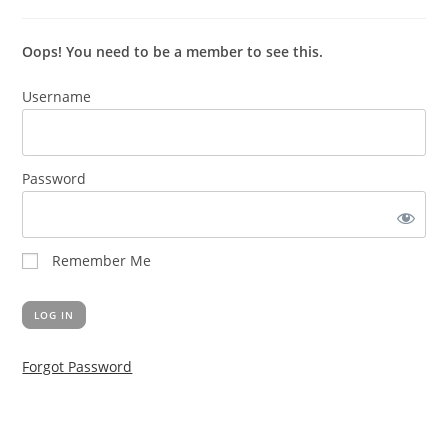
author:
published:
category:
Oops! You need to be a member to see this.
Username
Password
Remember Me
Forgot Password