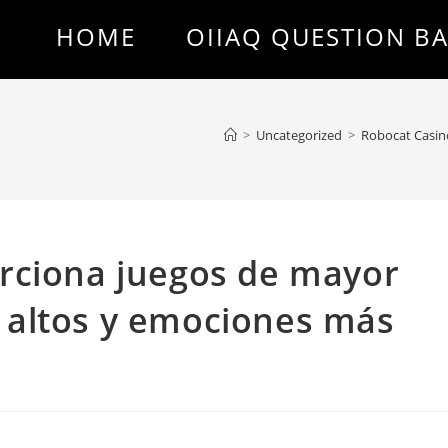
HOME
OIIAQ QUESTION B
>
Uncategorized
>
Robocat Casin
rciona juegos de mayor
altos y emociones más