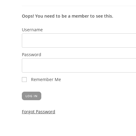
author:
published:
category:
Oops! You need to be a member to see this.
Username
Password
Remember Me
Forgot Password