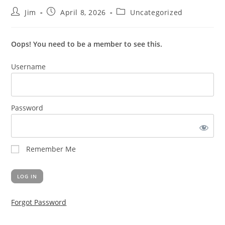
Post
Post
Post
Jim
April 8, 2026
Uncategorized
author:
published:
category:
Oops! You need to be a member to see this.
Username
Password
Remember Me
Forgot Password