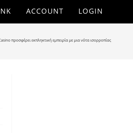
ANK
ACCOUNT
LOGIN
 Casino προσφέρει εκπληκτική εμπειρία με μια νότα ισορροπίας στην Ελλάδ