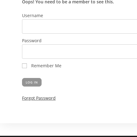
Oops! You need to be a member to see this.
Username
Password
Remember Me
Forgot Password