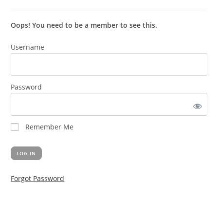
author:
published:
category:
Oops! You need to be a member to see this.
Username
Password
Remember Me
Forgot Password