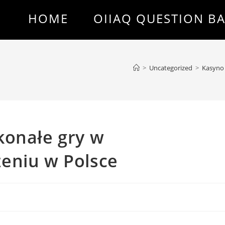
HOME
OIIAQ QUESTION B
>
Uncategorized
>
Kasyno 
konałe gry w
eniu w Polsce