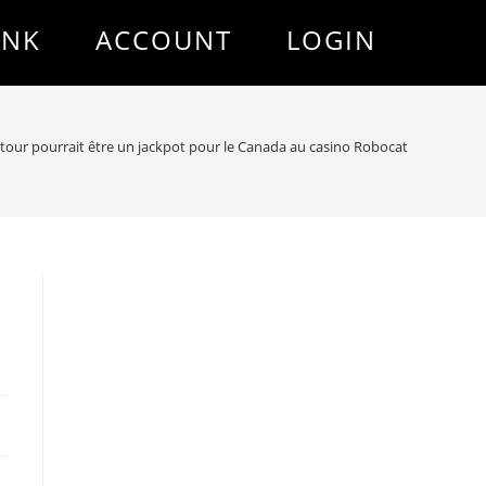
ANK
ACCOUNT
LOGIN
our pourrait être un jackpot pour le Canada au casino Robocat