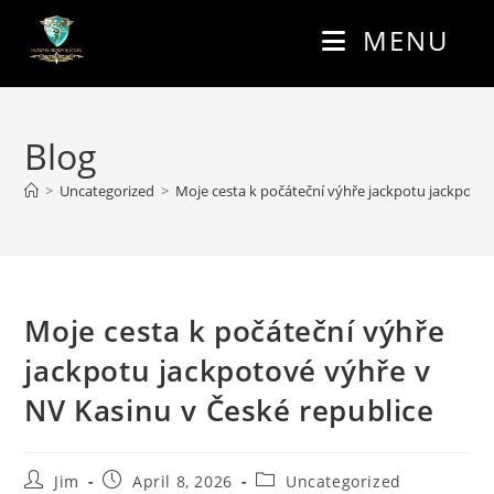
Skip
MENU
to
content
Blog
>
Uncategorized
>
Moje cesta k počáteční výhře jackpotu jackpotov
Moje cesta k počáteční výhře
jackpotu jackpotové výhře v
NV Kasinu v České republice
Post
Post
Post
Jim
April 8, 2026
Uncategorized