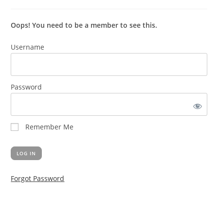
author:
published:
category:
Oops! You need to be a member to see this.
Username
Password
Remember Me
Forgot Password