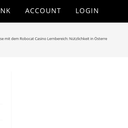
ANK
ACCOUNT
LOGIN
se mit dem Robocat Casino Lernbereich: Nützlichkeit in Österreich