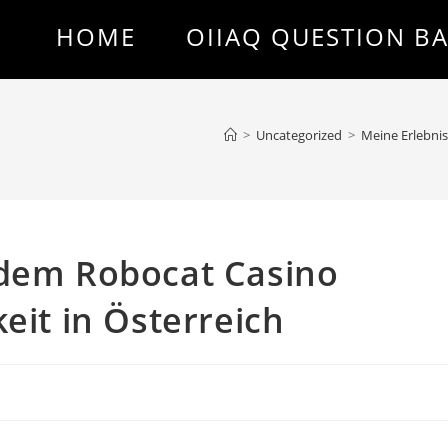
HOME
OIIAQ QUESTION B
>
Uncategorized
>
Meine Erlebnis
 dem Robocat Casino
eit in Österreich