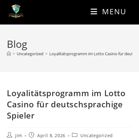
Skip
MENU
to
content
Blog
>
Uncategorized
>
Loyalitätsprogramm im Lotto Casino für deutsch
Loyalitätsprogramm im Lotto
Casino für deutschsprachige
Spieler
Post
Post
Post
Jim
April 8, 2026
Uncategorized