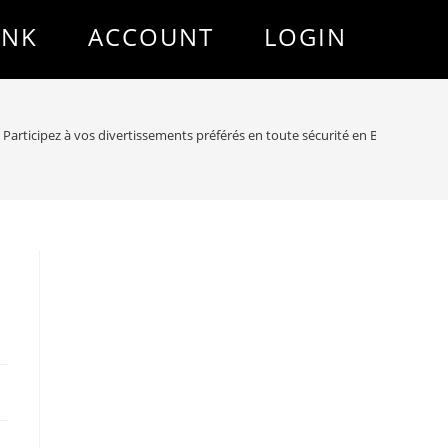
ANK
ACCOUNT
LOGIN
 Participez à vos divertissements préférés en toute sécurité en Belgique