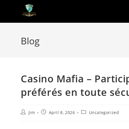
Skip
to
content
Blog
Casino Mafia – Partici
préférés en toute séc
Post
Post
Post
Jim
April 8, 2026
Uncategorized
author:
published:
category: