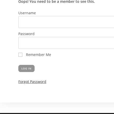
Oops! You need to be a member to see this.
Username
Password
Remember Me
Forgot Password