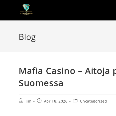
Skip
to
content
Blog
Mafia Casino – Aitoja 
Suomessa
Post
Post
Post
Jim
April 8, 2026
Uncategorized
author:
published:
category: