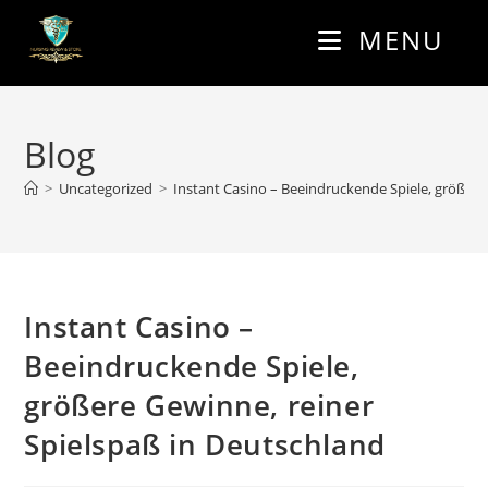
Skip
MENU
to
content
Blog
>
Uncategorized
>
Instant Casino – Beeindruckende Spiele, größere
Instant Casino –
Beeindruckende Spiele,
größere Gewinne, reiner
Spielspaß in Deutschland