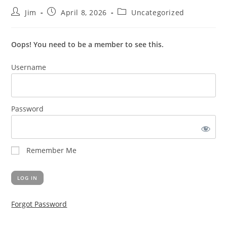
Post
Post
Post
Jim
April 8, 2026
Uncategorized
author:
published:
category:
Oops! You need to be a member to see this.
Username
Password
Remember Me
Forgot Password